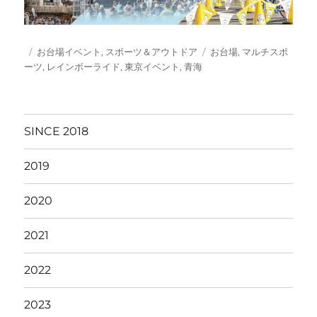
投
カ
タ
お台場イベント
,
スポーツ＆アウトドア
お台場
,
マルチスポ
稿
テ
グ
ーツ
,
レインボーライド
,
東京イベント
,
青海
日:
ゴ
リ
ー
SINCE 2018
2019
2020
2021
2022
2023