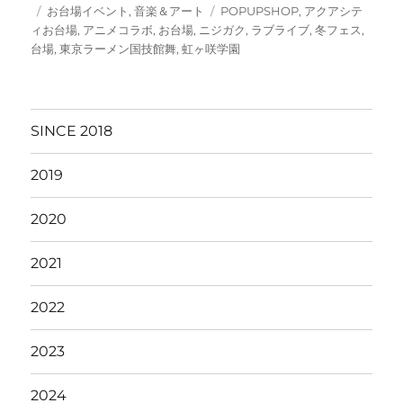
投
カ
タ
お台場イベント
,
音楽＆アート
POPUPSHOP
,
アクアシテ
稿
テ
グ
ィお台場
,
アニメコラボ
,
お台場
,
ニジガク
,
ラブライブ
,
冬フェス
,
日:
ゴ
台場
,
東京ラーメン国技館舞
,
虹ヶ咲学園
リ
ー
SINCE 2018
2019
2020
2021
2022
2023
2024