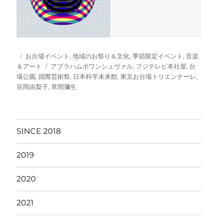
投
カ
お台場イベント
,
地域のお祭り＆文化
,
季節限定イベント
,
音楽
稿
テ
タ
＆アート
アブラハムポワンシュヴァル
,
フジテレビ本社屋
,
台
日:
ゴ
グ
場公園
,
国際芸術祭
,
日本科学未来館
,
東京お台場トリエンナーレ
,
リ
笹岡由梨子
,
草間彌生
ー
SINCE 2018
2019
2020
2021