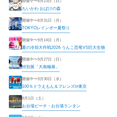
開催中〜8月23日（日）
ちいかわ おばけの森
開催中〜8月31日（月）
TOKYOレインボー夏祭り
開催中〜9月14日（月）
夏の冷却大作戦2026 うんこ恐竜VS巨大生物
開催中〜9月27日（日）
特別展「大南極展」
開催中〜9月30日（水）
100％ドラえもん＆フレンズin東京
8月1日（土）
お台場ビーチ・お台場ランタン