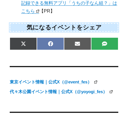
記録できる無料アプリ「うちの子なん組？」は
こちら
【PR】
気になるイベントをシェア
Share
Share
Share
Share
X
F
E
S
on
on
on
on
(
a
m
M
T
c
a
S
w
e
i
i
b
l
t
o
t
o
e
k
東京イベント情報｜公式X（@event_fes）
r
)
代々木公園イベント情報｜公式X（@yoyogi_fes）