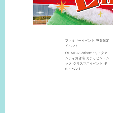
投
カ
ファミリーイベント
,
季節限定
稿
テ
イベント
日:
ゴ
タ
ODAIBA Christmas
,
アクア
リ
グ
シティお台場
,
ガチャピン・ム
ー
ック
,
クリスマスイベント
,
冬
のイベント