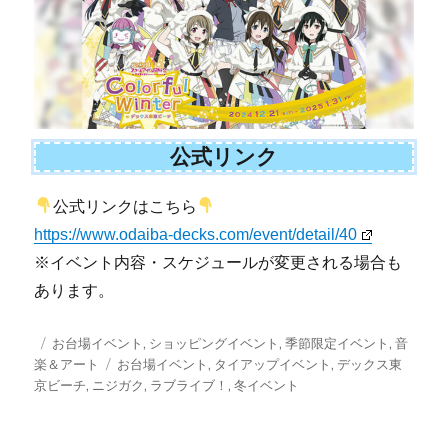
公式リンク
公式リンクはこちら
https://www.odaiba-decks.com/event/detail/40
※イベント内容・スケジュールが変更される場合も
あります。
投
カ
お台場イベント
,
ショッピングイベント
,
季節限定イベント
,
音
稿
テ
タ
楽＆アート
お台場イベント
,
タイアップイベント
,
デックス東
日:
ゴ
グ
京ビーチ
,
ニジガク
,
ラブライブ！
,
冬イベント
リ
ー