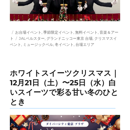
投
カ
お台場イベント
,
季節限定イベント
,
無料イベント
,
音楽＆アー
稿
テ
タ
ト
JALベルスター
,
グランドニッコー東京 台場
,
クリスマスイ
日:
ゴ
グ
ベント
,
ミュージックベル
,
冬イベント
,
台場エリア
リ
ー
ホワイトスイーツクリスマス｜
12月21日（土）〜25日（水）白
いスイーツで彩る甘い冬のひと
とき