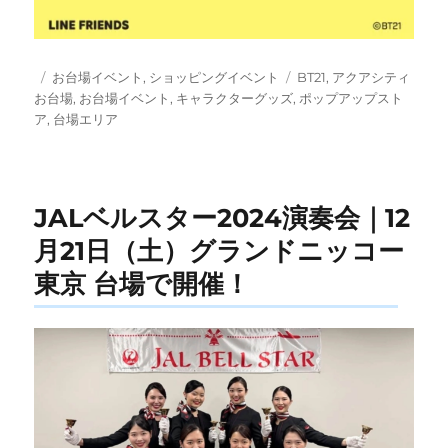
投
カ
タ
お台場イベント
,
ショッピングイベント
BT21
,
アクアシティ
稿
テ
グ
お台場
,
お台場イベント
,
キャラクターグッズ
,
ポップアップスト
日:
ゴ
ア
,
台場エリア
リ
ー
JALベルスター2024演奏会｜12
月21日（土）グランドニッコー
東京 台場で開催！