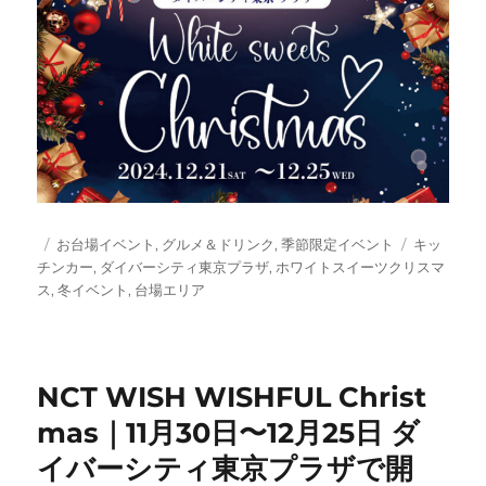
投
カ
タ
お台場イベント
,
グルメ＆ドリンク
,
季節限定イベント
キッ
稿
テ
グ
チンカー
,
ダイバーシティ東京プラザ
,
ホワイトスイーツクリスマ
日:
ゴ
ス
,
冬イベント
,
台場エリア
リ
ー
NCT WISH WISHFUL Christ
mas｜11月30日〜12月25日 ダ
イバーシティ東京プラザで開