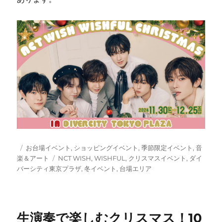
投
カ
お台場イベント
,
ショッピングイベント
,
季節限定イベント
,
音
稿
テ
タ
楽＆アート
NCT WISH
,
WISHFUL
,
クリスマスイベント
,
ダイ
日:
ゴ
グ
バーシティ東京プラザ
,
冬イベント
,
台場エリア
リ
ー
生演奏で楽しむクリスマス！10