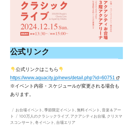
公式リンク
公式リンクはこちら
https://www.aquacity.jp/news/detail.php?id=60751
※イベント内容・スケジュールが変更される場合も
あります。
投
カ
お台場イベント
,
季節限定イベント
,
無料イベント
,
音楽＆アー
稿
テ
タ
ト
100万人のクラシックライブ
,
アクアシティお台場
,
クリスマ
日:
ゴ
グ
スコンサート
,
冬イベント
,
台場エリア
リ