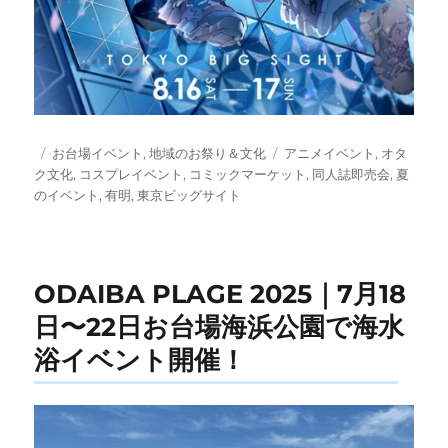
投
カ
タ
お台場イベント
,
地域のお祭り＆文化
アニメイベント
,
オタ
稿
テ
グ
ク文化
,
コスプレイベント
,
コミックマーケット
,
同人誌即売会
,
夏
日:
ゴ
のイベント
,
有明
,
東京ビッグサイト
リ
ー
ODAIBA PLAGE 2025｜7月18
日〜22日お台場海浜公園で海水
浴イベント開催！