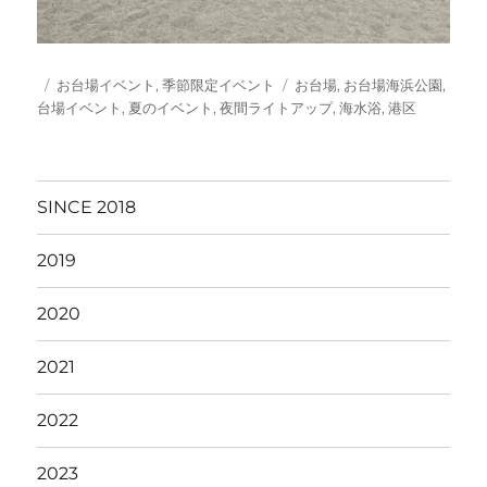
投
カ
タ
お台場イベント
,
季節限定イベント
お台場
,
お台場海浜公園
,
稿
テ
グ
台場イベント
,
夏のイベント
,
夜間ライトアップ
,
海水浴
,
港区
日:
ゴ
リ
ー
SINCE 2018
2019
2020
2021
2022
2023