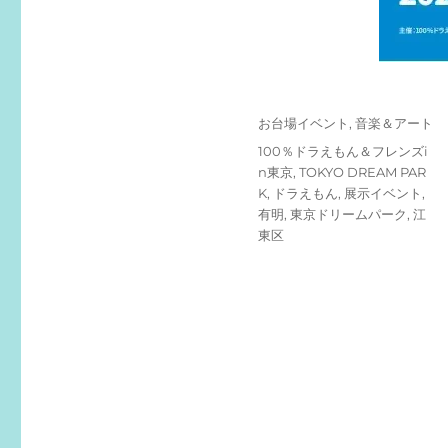
投
カ
お台場イベント
,
音楽＆アート
稿
テ
タ
100％ドラえもん＆フレンズi
日:
ゴ
グ
n東京
,
TOKYO DREAM PAR
リ
K
,
ドラえもん
,
展示イベント
,
ー
有明
,
東京ドリームパーク
,
江
東区