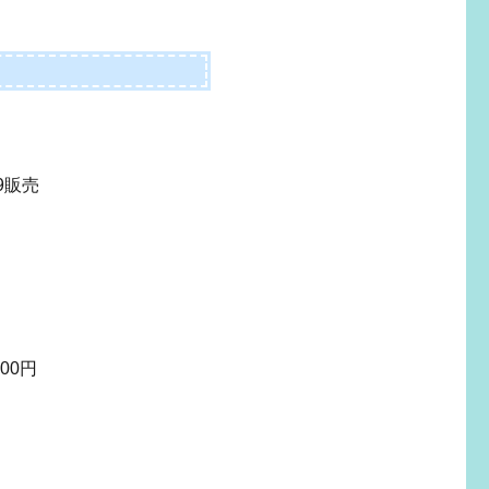
9販売
00円
）