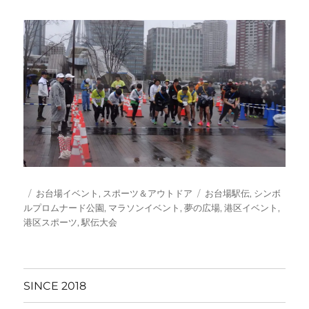
投
カ
タ
お台場イベント
,
スポーツ＆アウトドア
お台場駅伝
,
シンボ
稿
テ
グ
ルプロムナード公園
,
マラソンイベント
,
夢の広場
,
港区イベント
,
日:
ゴ
港区スポーツ
,
駅伝大会
リ
ー
SINCE 2018