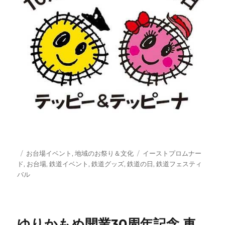
投
カ
タ
お台場イベント
,
地域のお祭り＆文化
イーストプロムナー
稿
テ
グ
ド
,
お台場
,
鉄道イベント
,
鉄道グッズ
,
鉄道の日
,
鉄道フェスティ
日:
ゴ
バル
リ
ー
ゆりかもめ開業30周年記念 車