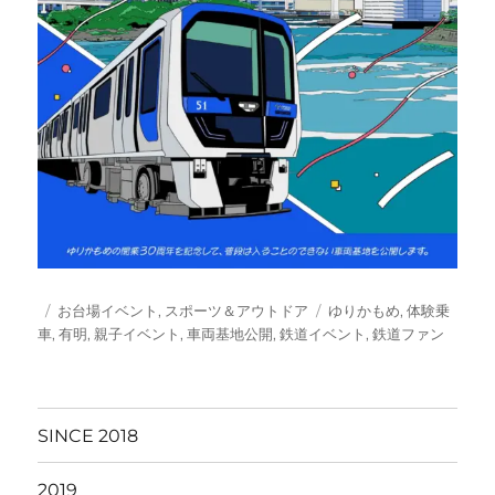
投
カ
タ
お台場イベント
,
スポーツ＆アウトドア
ゆりかもめ
,
体験乗
稿
テ
グ
車
,
有明
,
親子イベント
,
車両基地公開
,
鉄道イベント
,
鉄道ファン
日:
ゴ
リ
ー
SINCE 2018
2019