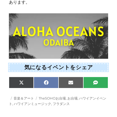
あります。
気になるイベントをシェア
Share
Share
Share
Share
X
F
E
S
on
on
on
on
(
a
m
M
T
c
a
S
w
e
i
投
カ
タ
音楽＆アート
TheSOHOお台場
,
お台場
,
ハワイアンイベン
i
b
l
稿
テ
グ
ト
,
ハワイアンミュージック
,
フラダンス
t
o
日:
ゴ
t
o
e
k
リ