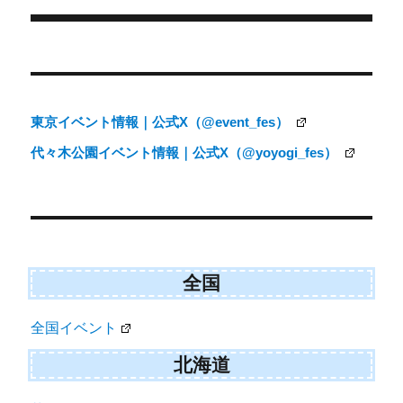
r
ー
)
投
稿
ナ
東京イベント情報｜公式X（@event_fes）
ビ
代々木公園イベント情報｜公式X（@yoyogi_fes）
ゲ
ー
シ
ョ
ン
全国
全国イベント
北海道