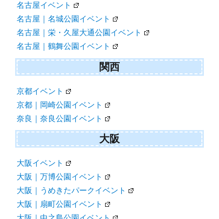
名古屋イベント
名古屋｜名城公園イベント
名古屋｜栄・久屋大通公園イベント
名古屋｜鶴舞公園イベント
関西
京都イベント
京都｜岡崎公園イベント
奈良｜奈良公園イベント
大阪
大阪イベント
大阪｜万博公園イベント
大阪｜うめきたパークイベント
大阪｜扇町公園イベント
大阪｜中之島公園イベント