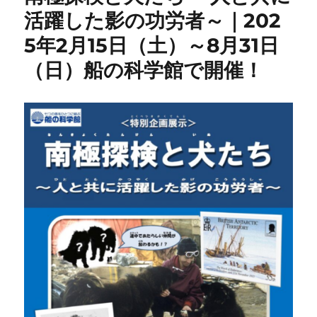
活躍した影の功労者～｜202
5年2月15日（土）～8月31日
（日）船の科学館で開催！