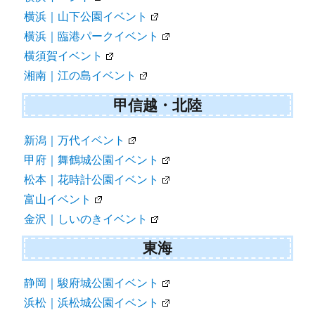
横浜｜山下公園イベント
横浜｜臨港パークイベント
横須賀イベント
湘南｜江の島イベント
甲信越・北陸
新潟｜万代イベント
甲府｜舞鶴城公園イベント
松本｜花時計公園イベント
富山イベント
金沢｜しいのきイベント
東海
静岡｜駿府城公園イベント
浜松｜浜松城公園イベント