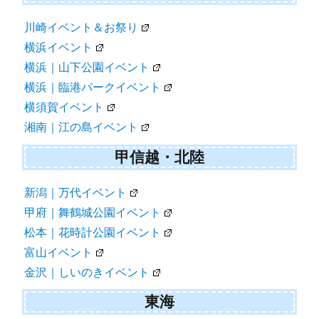
川崎イベント＆お祭り
横浜イベント
横浜｜山下公園イベント
横浜｜臨港パークイベント
横須賀イベント
湘南｜江の島イベント
甲信越・北陸
新潟｜万代イベント
甲府｜舞鶴城公園イベント
松本｜花時計公園イベント
富山イベント
金沢｜しいのきイベント
東海