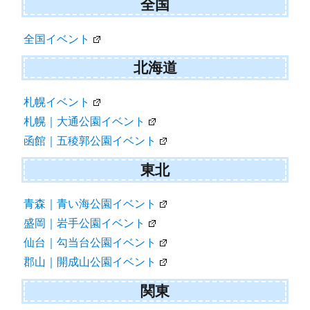
ン
全国
全国イベント
北海道
札幌イベント
札幌｜大通公園イベント
函館｜五稜郭公園イベント
東北
青森｜青い海公園イベント
盛岡｜岩手公園イベント
仙台｜勾当台公園イベント
郡山｜開成山公園イベント
関東