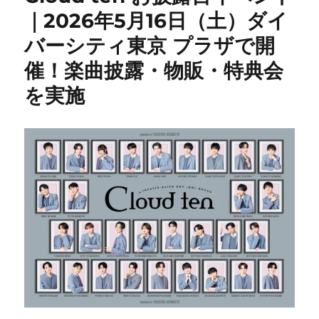
｜2026年5月16日（土）ダイ
バーシティ東京 プラザで開
催！楽曲披露・物販・特典会
を実施