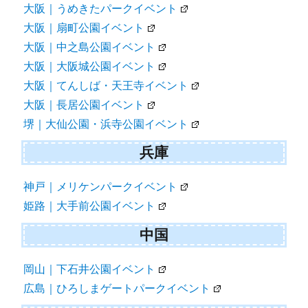
大阪｜うめきたパークイベント
大阪｜扇町公園イベント
大阪｜中之島公園イベント
大阪｜大阪城公園イベント
大阪｜てんしば・天王寺イベント
大阪｜長居公園イベント
堺｜大仙公園・浜寺公園イベント
兵庫
神戸｜メリケンパークイベント
姫路｜大手前公園イベント
中国
岡山｜下石井公園イベント
広島｜ひろしまゲートパークイベント