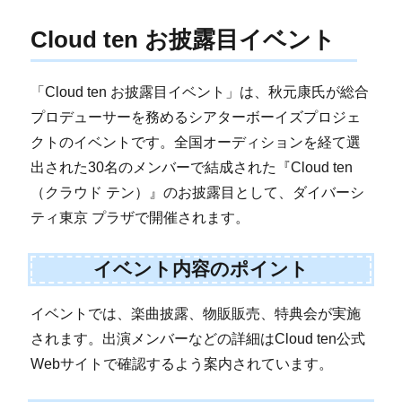
Cloud ten お披露目イベント
「Cloud ten お披露目イベント」は、秋元康氏が総合
プロデューサーを務めるシアターボーイズプロジェ
クトのイベントです。全国オーディションを経て選
出された30名のメンバーで結成された『Cloud ten
（クラウド テン）』のお披露目として、ダイバーシ
ティ東京 プラザで開催されます。
イベント内容のポイント
イベントでは、楽曲披露、物販販売、特典会が実施
されます。出演メンバーなどの詳細はCloud ten公式
Webサイトで確認するよう案内されています。