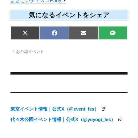
よさこいディスコParty
気になるイベントをシェア
Share
Share
Share
Share
X
F
E
S
on
on
on
on
(
a
m
M
T
c
a
S
w
e
i
投
カ
お台場イベント
i
b
l
稿
テ
t
o
日:
ゴ
t
o
e
k
リ
r
ー
)
投
稿
ナ
東京イベント情報｜公式X（@event_fes）
ビ
代々木公園イベント情報｜公式X（@yoyogi_fes）
ゲ
ー