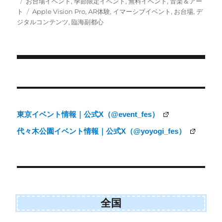
投
カ
お台場イベント
,
季節限定イベント
,
無料イベント
,
音楽＆アー
i
b
l
稿
テ
タ
ト
Apple Vision Pro
,
AR体験
,
イマーシブイベント
,
お台場
,
デ
t
o
日:
ゴ
グ
ジタルコンテンツ
,
臨海副都心
t
o
e
k
リ
r
ー
)
投
稿
ナ
東京イベント情報｜公式X（@event_fes）
ビ
代々木公園イベント情報｜公式X（@yoyogi_fes）
ゲ
ー
シ
ョ
ン
全国