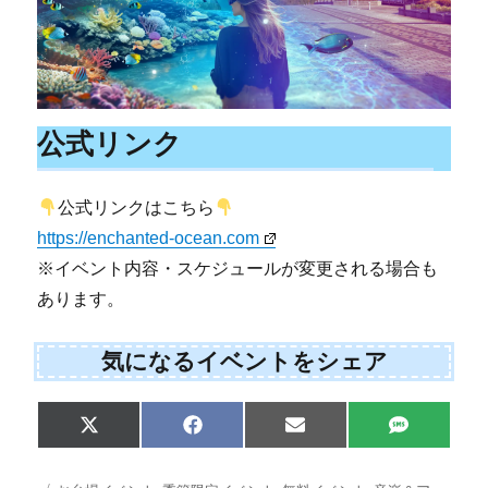
公式リンク
公式リンクはこちら
https://enchanted-ocean.com
※イベント内容・スケジュールが変更される場合も
あります。
気になるイベントをシェア
Share
Share
Share
Share
X
F
E
S
on
on
on
on
(
a
m
M
T
c
a
S
w
e
i