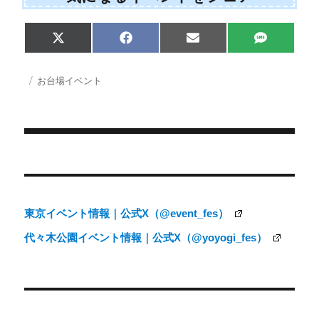
Share
Share
Share
Share
X
F
E
S
on
on
on
on
(
a
m
M
T
c
a
S
w
e
i
投
カ
お台場イベント
i
b
l
稿
テ
t
o
日:
ゴ
t
o
e
k
リ
r
ー
)
投
稿
ナ
東京イベント情報｜公式X（@event_fes）
ビ
代々木公園イベント情報｜公式X（@yoyogi_fes）
ゲ
ー
シ
ョ