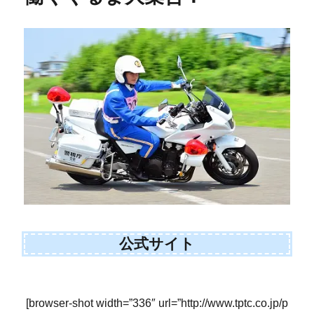
公式サイト
[browser-shot width=”336″ url=”http://www.tptc.co.jp/p