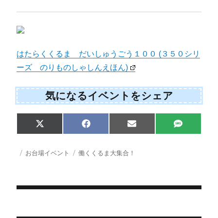
はたらくくるま だいしゅうごう１００ (３５０シリ
ーズ のりものしゃしんえほん)
気になるイベントをシェア
Share
Share
Share
Share
X
F
E
S
on
on
on
on
(
a
m
M
T
c
a
S
w
e
i
投
カ
タ
お台場イベント
働くくるま大集合！
i
b
l
稿
テ
グ
t
o
日:
ゴ
t
o
e
k
リ
r
ー
)
投