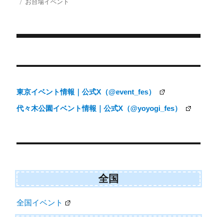
投
カ
お台場イベント
i
b
l
稿
テ
t
o
日:
ゴ
t
o
e
k
リ
r
ー
)
投
稿
ナ
東京イベント情報｜公式X（@event_fes）
ビ
代々木公園イベント情報｜公式X（@yoyogi_fes）
ゲ
ー
シ
ョ
ン
全国
全国イベント