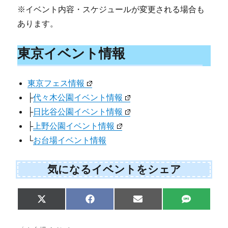
※イベント内容・スケジュールが変更される場合も
あります。
東京イベント情報
東京フェス情報
├
代々木公園イベント情報
├
日比谷公園イベント情報
├
上野公園イベント情報
└
お台場イベント情報
気になるイベントをシェア
Share
Share
Share
Share
X
F
E
S
on
on
on
on
(
a
m
M
T
c
a
S
w
e
i