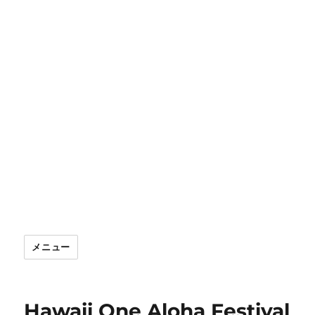
メニュー
Hawaii One Aloha Festival