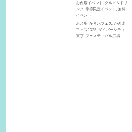
投
カ
お台場イベント
,
グルメ＆ドリ
稿
テ
ンク
,
季節限定イベント
,
無料
日:
ゴ
イベント
リ
タ
お台場
,
かき氷フェス
,
かき氷
ー
グ
フェス2025
,
ダイバーシティ
東京
,
フェスティバル広場