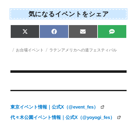
気になるイベントをシェア
Share
Share
Share
Share
X
F
E
S
on
on
on
on
(
a
m
M
T
c
a
S
w
e
i
投
カ
タ
お台場イベント
ラテンアメリカへの道フェスティバル
i
b
l
稿
テ
グ
t
o
日:
ゴ
t
o
e
k
リ
r
ー
)
投
稿
ナ
東京イベント情報｜公式X（@event_fes）
ビ
代々木公園イベント情報｜公式X（@yoyogi_fes）
ゲ
ー