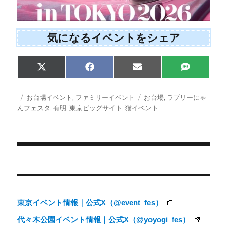
気になるイベントをシェア
Share
Share
Share
Share
X
F
E
S
on
on
on
on
(
a
m
M
T
c
a
S
w
e
i
投
カ
タ
お台場イベント
,
ファミリーイベント
お台場
,
ラブリーにゃ
i
b
l
稿
テ
グ
んフェスタ
,
有明
,
東京ビッグサイト
,
猫イベント
t
o
日:
ゴ
t
o
e
k
リ
r
ー
)
投
稿
ナ
東京イベント情報｜公式X（@event_fes）
ビ
代々木公園イベント情報｜公式X（@yoyogi_fes）