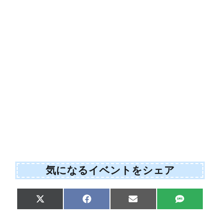
気になるイベントをシェア
Share
Share
Share
Share
X
F
E
S
on
on
on
on
(
a
m
M
T
c
a
S