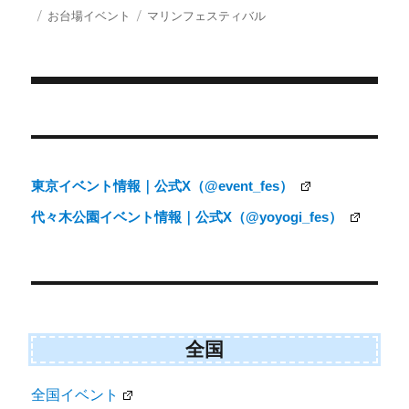
w
e
i
投
カ
タ
お台場イベント
マリンフェスティバル
i
b
l
稿
テ
グ
t
o
日:
ゴ
t
o
e
k
リ
r
ー
)
投
稿
ナ
東京イベント情報｜公式X（@event_fes）
ビ
代々木公園イベント情報｜公式X（@yoyogi_fes）
ゲ
ー
シ
ョ
ン
全国
全国イベント