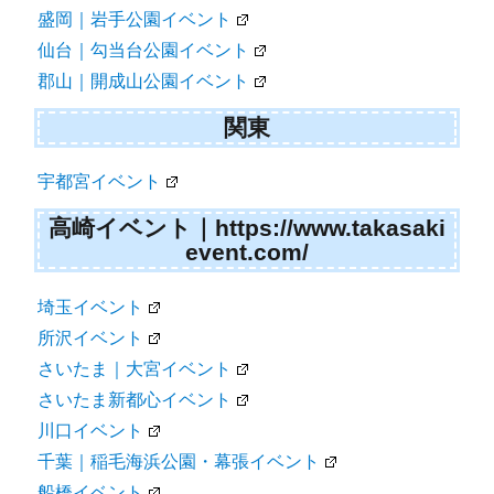
盛岡｜岩手公園イベント
仙台｜勾当台公園イベント
郡山｜開成山公園イベント
関東
宇都宮イベント
高崎イベント｜https://www.takasaki
event.com/
埼玉イベント
所沢イベント
さいたま｜大宮イベント
さいたま新都心イベント
川口イベント
千葉｜稲毛海浜公園・幕張イベント
船橋イベント