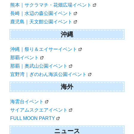
熊本｜サクラマチ・花畑広場イベント
長崎｜水辺の森公園イベント
鹿児島｜天文館公園イベント
沖縄
沖縄｜祭り＆エイサーイベント
那覇イベント
那覇｜奥武山公園イベント
宜野湾｜ぎのわん海浜公園イベント
海外
海雲台イベント
サイアムスクエアイベント
FULL MOON PARTY
ニュース