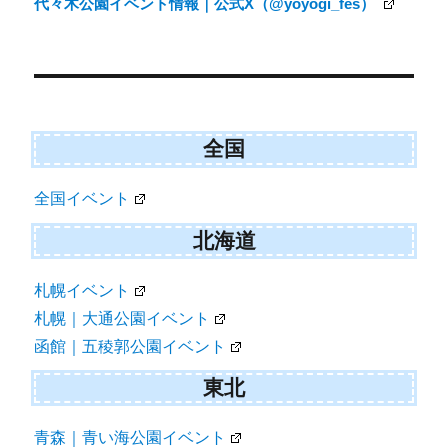
代々木公園イベント情報｜公式X（@yoyogi_fes）
ゲ
ー
シ
ョ
ン
全国
全国イベント
北海道
札幌イベント
札幌｜大通公園イベント
函館｜五稜郭公園イベント
東北
青森｜青い海公園イベント