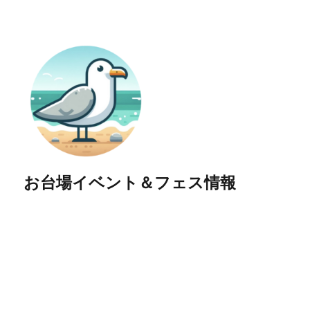
お台場イベント＆フェス情報