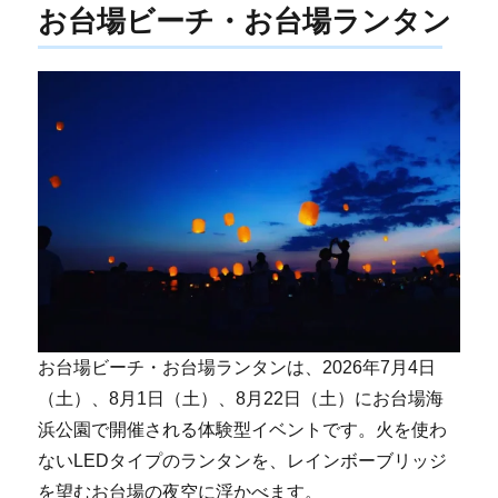
お台場ビーチ・お台場ランタン
お台場ビーチ・お台場ランタンは、2026年7月4日
（土）、8月1日（土）、8月22日（土）にお台場海
浜公園で開催される体験型イベントです。火を使わ
ないLEDタイプのランタンを、レインボーブリッジ
を望むお台場の夜空に浮かべます。