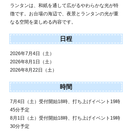
ランタンは、和紙を通して広がるやわらかな光が特
徴です。お台場の海辺で、夜景とランタンの光が重
なる空間を楽しめる内容です。
日程
2026年7月4日（土）
2026年8月1日（土）
2026年8月22日（土）
時間
7月4日（土）受付開始18時、打ち上げイベント19時
45分予定
8月1日（土）受付開始18時、打ち上げイベント19時
30分予定