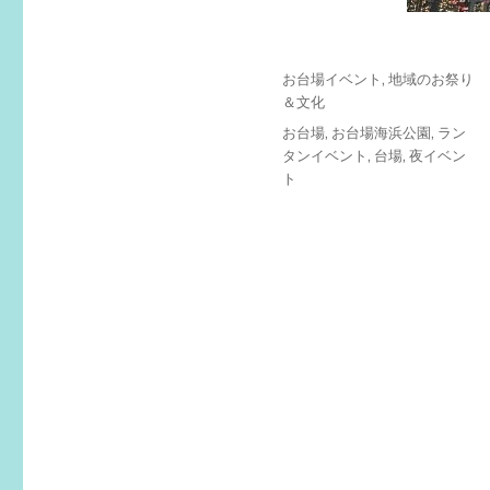
投
カ
お台場イベント
,
地域のお祭り
稿
テ
＆文化
日:
ゴ
タ
お台場
,
お台場海浜公園
,
ラン
リ
グ
タンイベント
,
台場
,
夜イベン
ー
ト