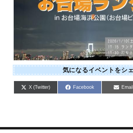
気になるイベントをシ
Share
Share
Shar
X (Twitter)
Facebook
Emai
on
on
on