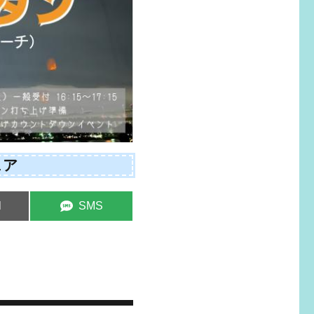
ェア
e
Share
l
SMS
on