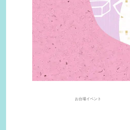
投
カ
お台場イベント
稿
テ
日:
ゴ
リ
ー