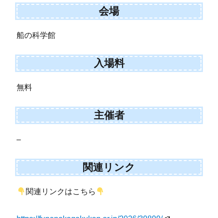
会場
船の科学館
入場料
無料
主催者
–
関連リンク
関連リンクはこちら