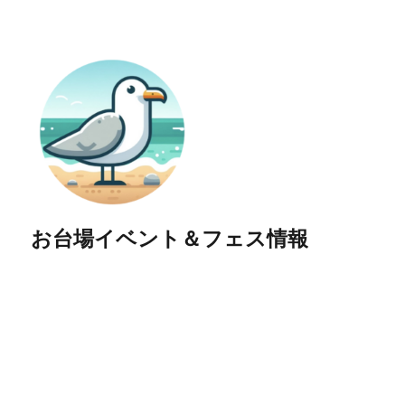
お台場イベント＆フェス情報