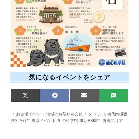
気になるイベントをシェア
Share
Share
Share
Share
X
F
E
S
on
on
on
on
(
a
m
M
T
c
a
S
w
e
i
投
カ
タ
お台場イベント
,
地域のお祭り＆文化
タロ ジロ
,
初代南極観
i
b
l
稿
テ
グ
測船”宗谷”
,
東京イベント
,
船の科学館
,
進水88周年
,
青海エリア
t
o
日:
ゴ
t
o
e
k
リ
r