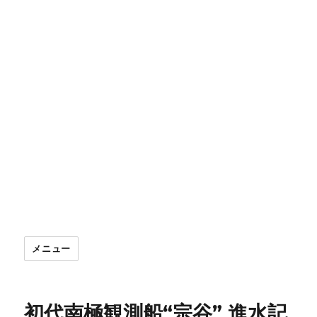
メニュー
初代南極観測船“宗谷” 進水記