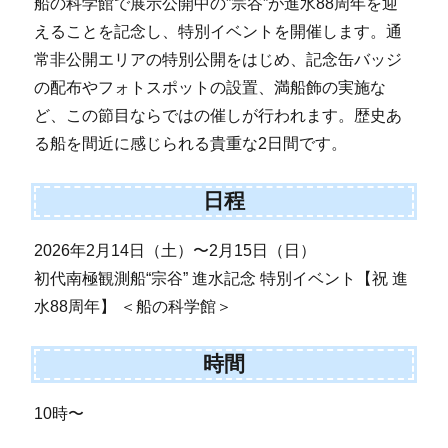
船の科学館で展示公開中の”宗谷”が進水88周年を迎
えることを記念し、特別イベントを開催します。通
常非公開エリアの特別公開をはじめ、記念缶バッジ
の配布やフォトスポットの設置、満船飾の実施な
ど、この節目ならではの催しが行われます。歴史あ
る船を間近に感じられる貴重な2日間です。
日程
2026年2月14日（土）〜2月15日（日）
初代南極観測船“宗谷” 進水記念 特別イベント【祝 進
水88周年】 ＜船の科学館＞
時間
10時〜