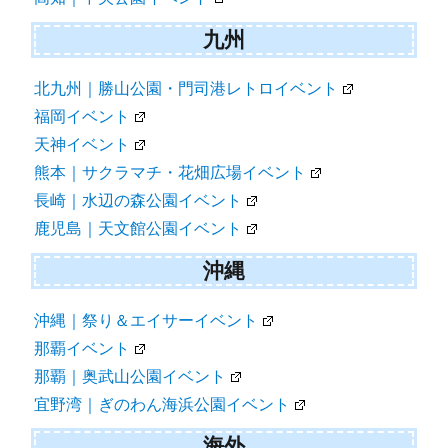
九州
北九州｜勝山公園・門司港レトロイベント
福岡イベント
天神イベント
熊本｜サクラマチ・花畑広場イベント
長崎｜水辺の森公園イベント
鹿児島｜天文館公園イベント
沖縄
沖縄｜祭り＆エイサーイベント
那覇イベント
那覇｜奥武山公園イベント
宜野湾｜ぎのわん海浜公園イベント
海外