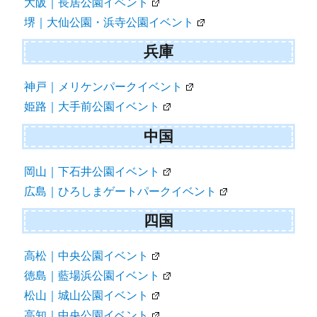
大阪｜長居公園イベント
堺｜大仙公園・浜寺公園イベント
兵庫
神戸｜メリケンパークイベント
姫路｜大手前公園イベント
中国
岡山｜下石井公園イベント
広島｜ひろしまゲートパークイベント
四国
高松｜中央公園イベント
徳島｜藍場浜公園イベント
松山｜城山公園イベント
高知｜中央公園イベント