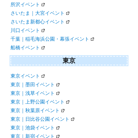
所沢イベント
さいたま｜大宮イベント
さいたま新都心イベント
川口イベント
千葉｜稲毛海浜公園・幕張イベント
船橋イベント
東京
東京イベント
東京｜墨田イベント
東京｜浅草イベント
東京｜上野公園イベント
東京｜秋葉原イベント
東京｜日比谷公園イベント
東京｜池袋イベント
東京｜新宿イベント