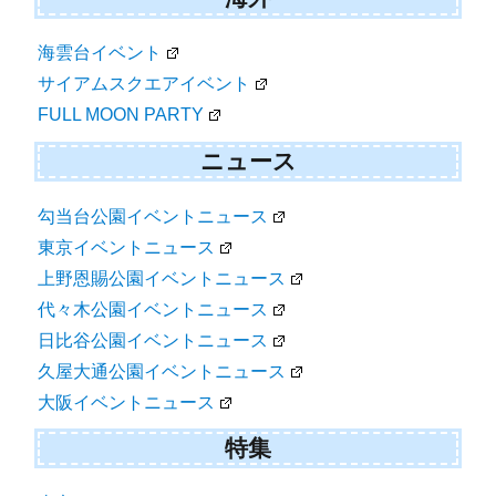
海雲台イベント
サイアムスクエアイベント
FULL MOON PARTY
ニュース
勾当台公園イベントニュース
東京イベントニュース
上野恩賜公園イベントニュース
代々木公園イベントニュース
日比谷公園イベントニュース
久屋大通公園イベントニュース
大阪イベントニュース
特集