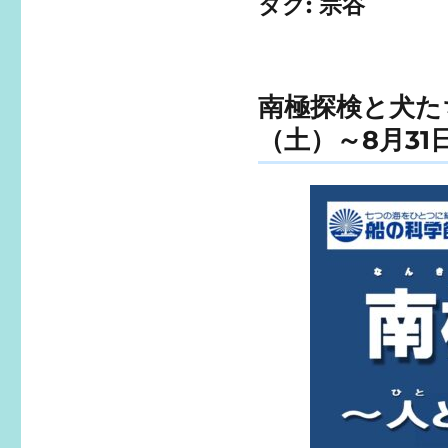
タグ:
宗谷
南極探検と犬たち
（土）～8月3