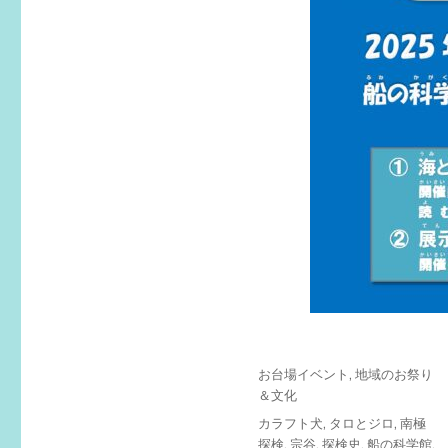
投
カ
お台場イベント
,
地域のお祭り
稿
テ
＆文化
日:
ゴ
タ
カラフト犬
,
タロとジロ
,
南極
リ
グ
探検
,
宗谷
,
探検史
,
船の科学館
,