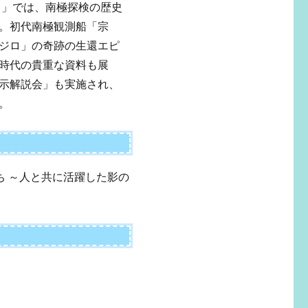
～」では、南極探検の歴史
。初代南極観測船「宗
ジロ」の奇跡の生還エピ
時代の貴重な資料も展
示解説会」も実施され、
。
たち ～人と共に活躍した影の