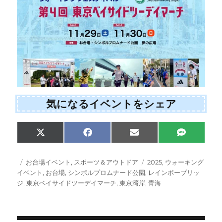
気になるイベントをシェア
Share
Share
Share
Share
X
F
E
S
on
on
on
on
(
a
m
M
T
c
a
S
w
e
i
投
カ
タ
お台場イベント
,
スポーツ＆アウトドア
2025
,
ウォーキング
i
b
l
稿
テ
グ
イベント
,
お台場
,
シンボルプロムナード公園
,
レインボーブリッ
t
o
日:
ゴ
ジ
,
東京ベイサイドツーデイマーチ
,
東京湾岸
,
青海
t
o
e
k
リ
r
ー
)