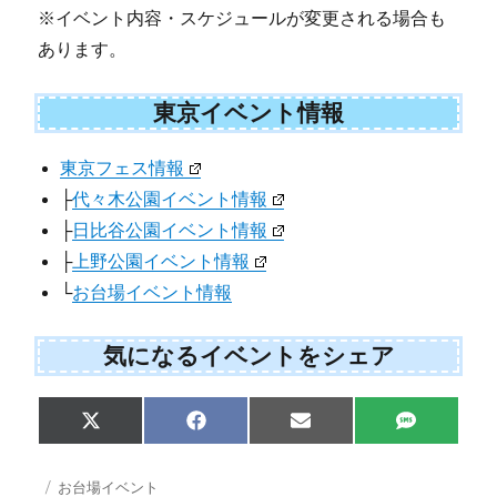
※イベント内容・スケジュールが変更される場合も
あります。
東京イベント情報
東京フェス情報
├
代々木公園イベント情報
├
日比谷公園イベント情報
├
上野公園イベント情報
└
お台場イベント情報
気になるイベントをシェア
Share
Share
Share
Share
X
F
E
S
on
on
on
on
(
a
m
M
T
c
a
S
w
e
i
投
カ
お台場イベント