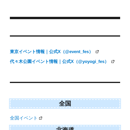
i
b
l
稿
テ
t
o
日:
ゴ
t
o
e
k
リ
r
ー
)
投
稿
ナ
東京イベント情報｜公式X（@event_fes）
ビ
代々木公園イベント情報｜公式X（@yoyogi_fes）
ゲ
ー
シ
ョ
ン
全国
全国イベント
北海道