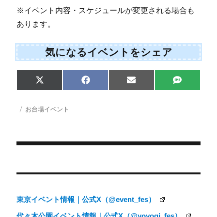
※イベント内容・スケジュールが変更される場合も
あります。
気になるイベントをシェア
Share
Share
Share
Share
X
F
E
S
on
on
on
on
(
a
m
M
T
c
a
S
w
e
i
投
カ
お台場イベント
i
b
l
稿
テ
t
o
日:
ゴ
t
o
e
k
リ
r
ー
)
投
稿
ナ
東京イベント情報｜公式X（@event_fes）
ビ
代々木公園イベント情報｜公式X（@yoyogi_fes）