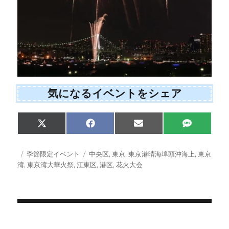
気になるイベントをシェア
Share
Share
Share
Share
X
F
E
S
on
on
on
on
(
a
m
M
T
c
a
S
w
e
i
投
カ
タ
季節限定イベント
中央区
,
東京
,
東京港晴海埠頭沖海上
,
東京
i
b
l
稿
テ
グ
湾
,
東京湾大華火祭
,
江東区
,
港区
,
花火大会
t
o
日:
ゴ
t
o
e
k
リ
r
ー
)
投