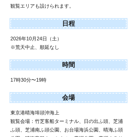
観覧エリアも設けられます。
日程
2026年10月24日（土）
※荒天中止、順延なし
時間
17時30分〜19時
会場
東京港晴海埠頭沖海上
観覧会場：竹芝客船ターミナル、日の出ふ頭、芝浦
ふ頭、芝浦南ふ頭公園、お台場海浜公園、晴海ふ頭