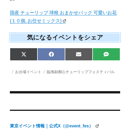
国産 チューリップ 球根 おまかせパック 可愛いお花
(１０個, お任せミックス)
気になるイベントをシェア
Share
Share
Share
Share
X
F
E
S
on
on
on
on
(
a
m
M
T
c
a
S
w
e
i
投
カ
タ
お台場イベント
臨海副都心チューリップフェスティバル
i
b
l
稿
テ
グ
t
o
日:
ゴ
t
o
e
k
リ
r
ー
)
投
稿
ナ
東京イベント情報｜公式X（@event_fes）