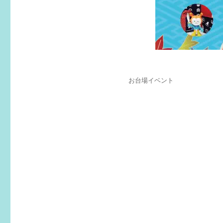
投
カ
お台場イベント
稿
テ
日:
ゴ
リ
ー