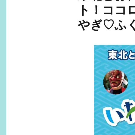
ト！‬ココ
やぎ♡ふ