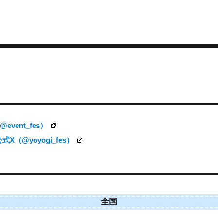
vent_fes）
（@yoyogi_fes）
全国