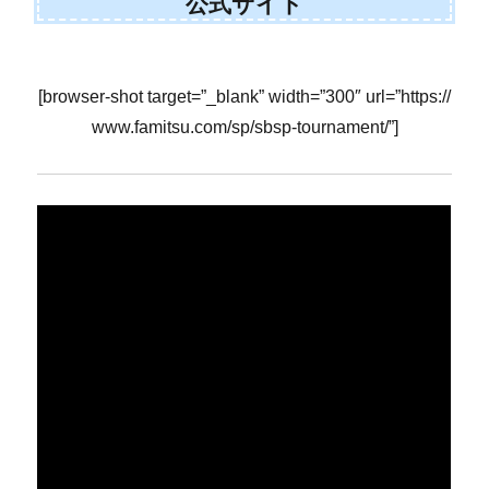
公式サイト
[browser-shot target=”_blank” width=”300″ url=”https://
www.famitsu.com/sp/sbsp-tournament/”]