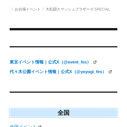
T
c
a
S
w
e
i
投
カ
タ
お台場イベント
大乱闘スマッシュブラザーズ SPECIAL
i
b
l
稿
テ
グ
t
o
日:
ゴ
t
o
e
k
リ
r
ー
)
投
稿
ナ
東京イベント情報｜公式X（@event_fes）
ビ
代々木公園イベント情報｜公式X（@yoyogi_fes）
ゲ
ー
シ
ョ
ン
全国
全国イベント