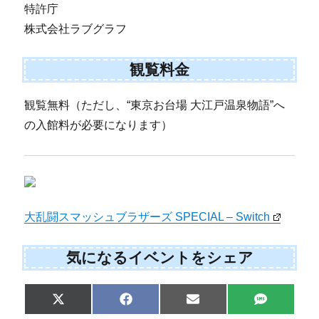
特許庁
株式会社ラブグラフ
観覧料金
観覧無料（ただし、“東京お台場 大江戸温泉物語”へ
の入館料が必要になります）
大乱闘スマッシュブラザーズ SPECIAL – Switch
気になるイベントをシェア
Share
Share
Share
Share
X
F
E
S
on
on
on
on
(
a
m
M