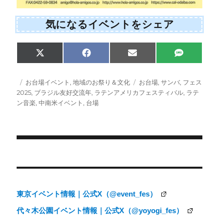
気になるイベントをシェア
Share
Share
Share
Share
X
F
E
S
on
on
on
on
(
a
m
M
T
c
a
S
w
e
i
投
カ
タ
お台場イベント
,
地域のお祭り＆文化
お台場
,
サンバ
,
フェス
i
b
l
稿
テ
グ
2025
,
ブラジル友好交流年
,
ラテンアメリカフェスティバル
,
ラテ
t
o
日:
ゴ
ン音楽
,
中南米イベント
,
台場
t
o
e
k
リ
r
ー
)
投
稿
ナ
東京イベント情報｜公式X（@event_fes）
ビ
代々木公園イベント情報｜公式X（@yoyogi_fes）
ゲ