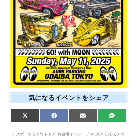
気になるイベントをシェア
Share
Share
Share
Share
X
F
E
S
on
on
on
on
(
a
m
M
T
c
a
S
w
e
i
投
カ
タ
スポーツ＆アウトドア
,
お台場イベント
MOONEYES
,
アウ