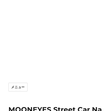
メニュー
MOONEYES Street Car Na