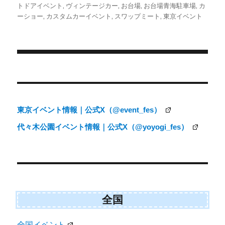
i
b
l
稿
テ
グ
トドアイベント
,
ヴィンテージカー
,
お台場
,
お台場青海駐車場
,
カ
t
o
日:
ゴ
ーショー
,
カスタムカーイベント
,
スワップミート
,
東京イベント
t
o
e
k
リ
r
ー
)
投
稿
ナ
東京イベント情報｜公式X（@event_fes）
ビ
代々木公園イベント情報｜公式X（@yoyogi_fes）
ゲ
ー
シ
ョ
ン
全国
全国イベント