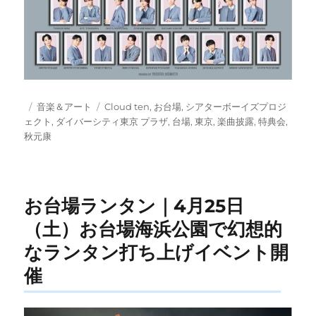
投
カ
タ
音楽＆アート
Cloud ten
,
お台場
,
シアターボーイズプロジ
稿
テ
グ
ェクト
,
ダイバーシティ東京 プラザ
,
台場
,
東京
,
楽曲披露
,
特典会
,
日:
ゴ
秋元康
リ
ー
お台場ランタン｜4月25日
（土）お台場海浜公園で幻想的
なランタン打ち上げイベント開
催