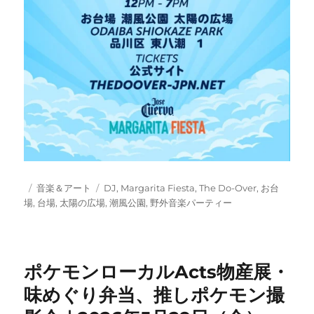
投
カ
タ
音楽＆アート
DJ
,
Margarita Fiesta
,
The Do-Over
,
お台
稿
テ
グ
場
,
台場
,
太陽の広場
,
潮風公園
,
野外音楽パーティー
日:
ゴ
リ
ー
ポケモンローカルActs物産展・
味めぐり弁当、推しポケモン撮