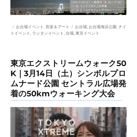
投
カ
タ
お台場イベント
,
音楽＆アート
お台場
,
お台場海浜公園
,
ナイ
稿
テ
グ
トイベント
,
ランタンイベント
,
台場
,
東京イベント
日:
ゴ
リ
ー
東京エクストリームウォーク50
K｜3月14日（土）シンボルプロ
ムナード公園 セントラル広場発
着の50kmウォーキング大会