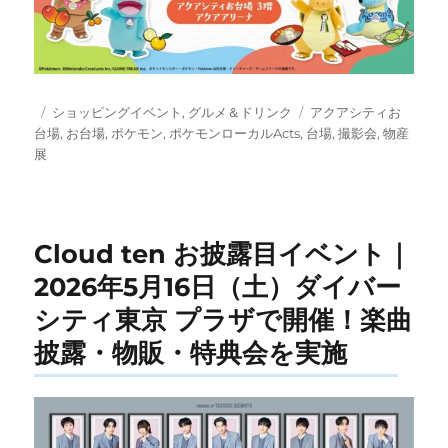
投
カ
タ
ショッピングイベント
,
グルメ＆ドリンク
アクアシティお
稿
テ
グ
台場
,
お台場
,
ポケモン
,
ポケモンローカルActs
,
台場
,
撮影会
,
物産
日:
ゴ
展
リ
ー
Cloud ten お披露目イベント｜
2026年5月16日（土）ダイバー
シティ東京 プラザで開催！楽曲
披露・物販・特典会を実施