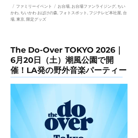
投
カ
タ
ファミリーイベント
お台場
,
お台場ファンライジング
,
ちい
稿
テ
グ
かわ
,
ちいかわ おばけの森
,
フォトスポット
,
フジテレビ本社屋
,
台
日:
ゴ
場
,
東京
,
限定グッズ
リ
ー
The Do-Over TOKYO 2026｜
6月20日（土）潮風公園で開
催！LA発の野外音楽パーティー