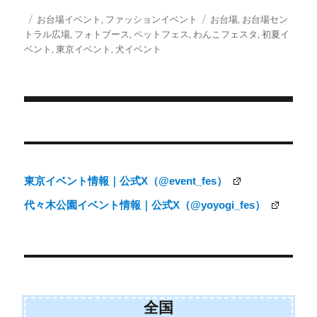
T
c
a
S
w
e
i
投
カ
タ
お台場イベント
,
ファッションイベント
お台場
,
お台場セン
i
b
l
稿
テ
グ
トラル広場
,
フォトブース
,
ペットフェス
,
わんこフェスタ
,
初夏イ
t
o
日:
ゴ
ベント
,
東京イベント
,
犬イベント
t
o
e
k
リ
r
ー
)
投
稿
ナ
東京イベント情報｜公式X（@event_fes）
ビ
代々木公園イベント情報｜公式X（@yoyogi_fes）
ゲ
ー
シ
ョ
ン
全国