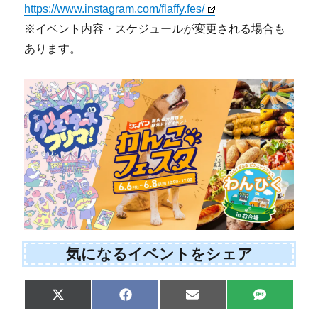
https://www.instagram.com/flaffy.fes/
※イベント内容・スケジュールが変更される場合も
あります。
気になるイベントをシェア
Share
Share
Share
Share
X
F
E
S
on
on
on
on
(
a
m
M